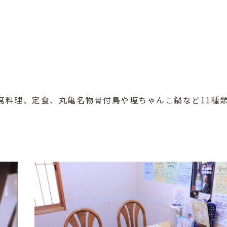
席料理、定食、丸亀名物骨付鳥や塩ちゃんこ鍋など11種