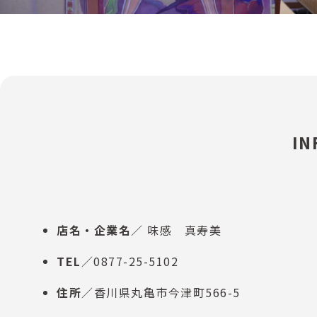
IN
店名・企業名
／ 味感 真寿美
TEL
／0877-25-5102
住所
／香川県丸亀市今津町566-5