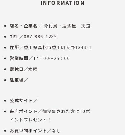
INFORMATION
店名・企業名
／ 骨付鳥・居酒屋 天道
TEL
／087-886-1285
住所
／香川県高松市香川町大野1343-1
営業時間
／17：00～25：00
定休日
／水曜
駐車場
／
公式サイト
／
来店ポイント
／御食事された方に10ポ
イントプレゼント！
お買い物ポイント
／なし