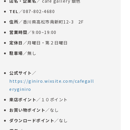
店名・企業名
／ cafe gallery 銀色
TEL
／087-802-4680
住所
／香川県高松市南新町12-3 2F
営業時間
／9:00~19:00
定休日
／月曜日・第２日曜日
駐車場
／無し
公式サイト
／
https://giniro.wixsite.com/cafegall
eryginiro
来店ポイント
／１０ポイント
お買い物ポイント
／なし
ダウンロードポイント
／なし