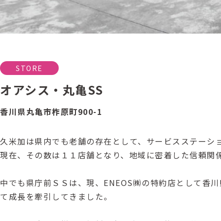
STORE
オアシス・丸亀SS
香川県丸亀市柞原町900-1
久米加は県内でも老舗の存在として、サービスステーシ
現在、その数は１１店舗となり、地域に密着した信頼関
中でも県庁前ＳＳは、現、ENEOS㈱の特約店として香
て成長を牽引してきました。