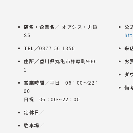
店名・企業名
／ オアシス・丸亀
公
SS
htt
TEL
／0877-56-1356
来
住所
／香川県丸亀市柞原町900-
お
1
ダ
営業時間
／平日 06：00～22：
備
00
日祝 06：00～22：00
定休日
／
駐車場
／