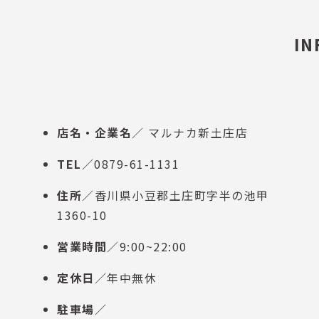
IN
店名・企業名
／ マルナカ新土庄店
TEL
／0879-61-1131
住所
／香川県小豆郡土庄町字半の池甲
1360-10
営業時間
／9:00~22:00
定休日
／年中無休
駐車場
／