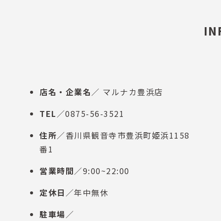
IN
店名・企業名
／ マルナカ豊浜店
TEL
／0875-56-3521
住所
／香川県観音寺市豊浜町姫浜1158
番1
営業時間
／9:00~22:00
定休日
／年中無休
駐車場
／